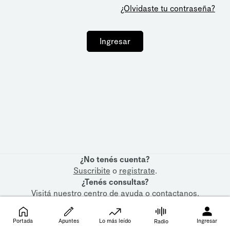
¿Olvidaste tu contraseña?
Ingresar
¿No tenés cuenta?
Suscribite
o
registrate
.
¿Tenés consultas?
Visitá nuestro
centro de ayuda
o
contactanos
.
Portada
Apuntes
Lo más leído
Ingresar
Radio