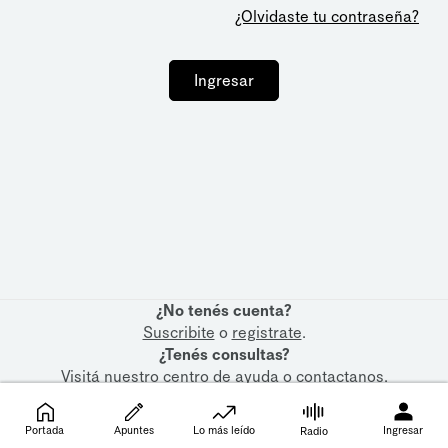
¿Olvidaste tu contraseña?
Ingresar
¿No tenés cuenta?
Suscribite
o
registrate
.
¿Tenés consultas?
Visitá nuestro
centro de ayuda
o
contactanos
.
Portada
Apuntes
Lo más leído
Ingresar
Radio