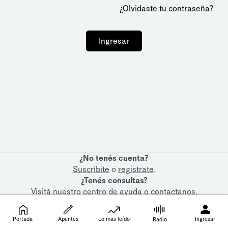
¿Olvidaste tu contraseña?
Ingresar
¿No tenés cuenta?
Suscribite
o
registrate
.
¿Tenés consultas?
Visitá nuestro
centro de ayuda
o
contactanos
.
Portada
Apuntes
Lo más leído
Ingresar
Radio