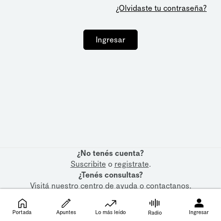
¿Olvidaste tu contraseña?
Ingresar
¿No tenés cuenta?
Suscribite
o
registrate
.
¿Tenés consultas?
Visitá nuestro
centro de ayuda
o
contactanos
.
Portada
Apuntes
Lo más leído
Ingresar
Radio