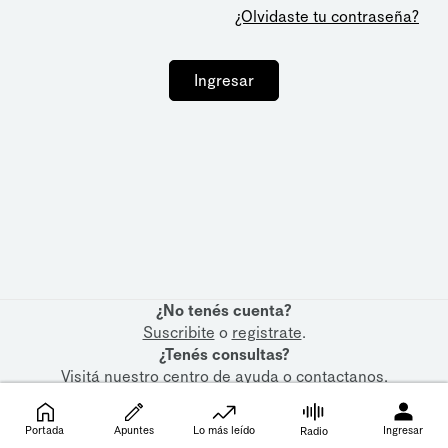
¿Olvidaste tu contraseña?
Ingresar
¿No tenés cuenta?
Suscribite
o
registrate
.
¿Tenés consultas?
Visitá nuestro
centro de ayuda
o
contactanos
.
Portada
Apuntes
Lo más leído
Ingresar
Radio