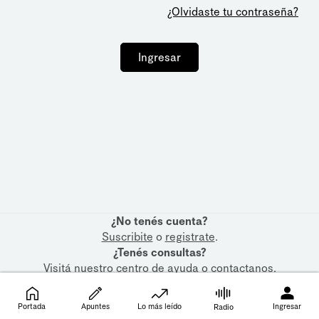
¿Olvidaste tu contraseña?
Ingresar
¿No tenés cuenta?
Suscribite
o
registrate
.
¿Tenés consultas?
Visitá nuestro
centro de ayuda
o
contactanos
.
Portada
Apuntes
Lo más leído
Ingresar
Radio