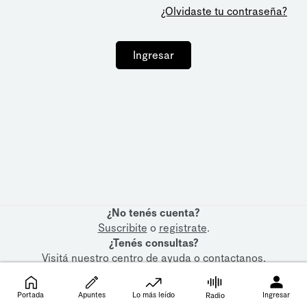
¿Olvidaste tu contraseña?
Ingresar
¿No tenés cuenta?
Suscribite
o
registrate
.
¿Tenés consultas?
Visitá nuestro
centro de ayuda
o
contactanos
.
Portada
Apuntes
Lo más leído
Ingresar
Radio