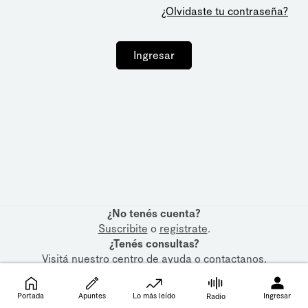
¿Olvidaste tu contraseña?
Ingresar
¿No tenés cuenta?
Suscribite
o
registrate
.
¿Tenés consultas?
Visitá nuestro
centro de ayuda
o
contactanos
.
Portada
Apuntes
Lo más leído
Ingresar
Radio