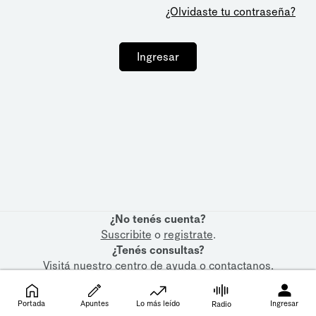
¿Olvidaste tu contraseña?
Ingresar
¿No tenés cuenta?
Suscribite
o
registrate
.
¿Tenés consultas?
Visitá nuestro
centro de ayuda
o
contactanos
.
Portada
Apuntes
Lo más leído
Ingresar
Radio