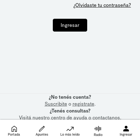
¿Olvidaste tu contraseña?
Ingresar
¿No tenés cuenta?
Suscribite
o
registrate
.
¿Tenés consultas?
Visitá nuestro
centro de ayuda
o
contactanos
.
Portada
Apuntes
Lo más leído
Ingresar
Radio