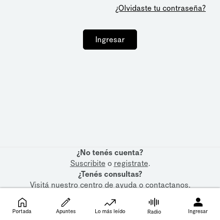
¿Olvidaste tu contraseña?
Ingresar
¿No tenés cuenta?
Suscribite
o
registrate
.
¿Tenés consultas?
Visitá nuestro
centro de ayuda
o
contactanos
.
Portada
Apuntes
Lo más leído
Ingresar
Radio