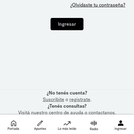
¿Olvidaste tu contraseña?
Ingresar
¿No tenés cuenta?
Suscribite
o
registrate
.
¿Tenés consultas?
Visitá nuestro
centro de ayuda
o
contactanos
.
Portada
Apuntes
Lo más leído
Ingresar
Radio