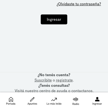
¿Olvidaste tu contraseña?
Ingresar
¿No tenés cuenta?
Suscribite
o
registrate
.
¿Tenés consultas?
Visitá nuestro
centro de ayuda
o
contactanos
.
Portada
Apuntes
Lo más leído
Ingresar
Radio