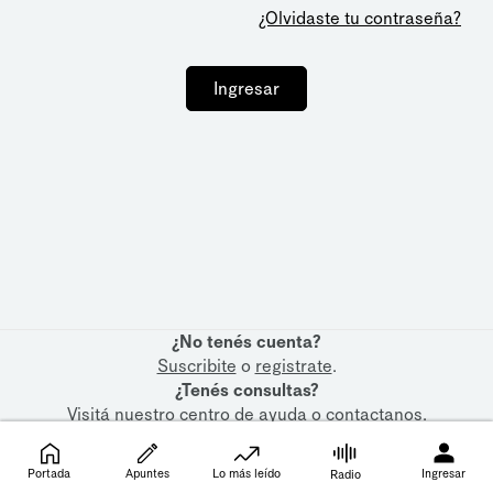
¿Olvidaste tu contraseña?
Ingresar
¿No tenés cuenta?
Suscribite
o
registrate
.
¿Tenés consultas?
Visitá nuestro
centro de ayuda
o
contactanos
.
Portada
Apuntes
Lo más leído
Ingresar
Radio