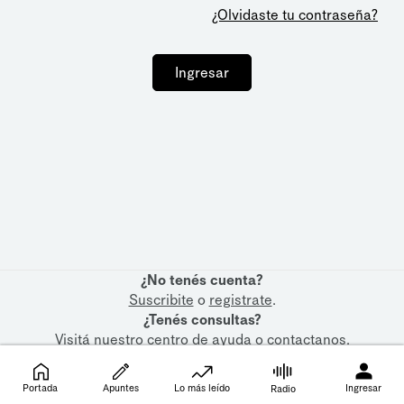
¿Olvidaste tu contraseña?
Ingresar
¿No tenés cuenta?
Suscribite
o
registrate
.
¿Tenés consultas?
Visitá nuestro
centro de ayuda
o
contactanos
.
Portada
Apuntes
Lo más leído
Ingresar
Radio