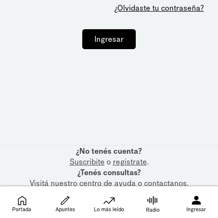
¿Olvidaste tu contraseña?
Ingresar
¿No tenés cuenta?
Suscribite
o
registrate
.
¿Tenés consultas?
Visitá nuestro
centro de ayuda
o
contactanos
.
Portada
Apuntes
Lo más leído
Ingresar
Radio