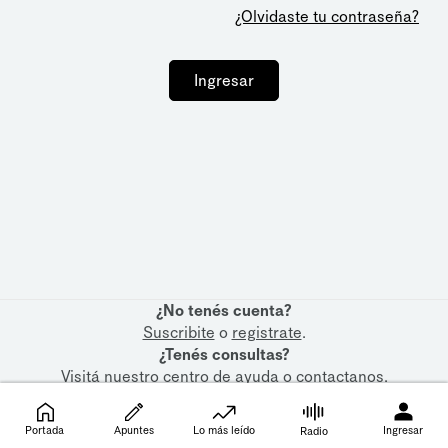
¿Olvidaste tu contraseña?
Ingresar
¿No tenés cuenta?
Suscribite
o
registrate
.
¿Tenés consultas?
Visitá nuestro
centro de ayuda
o
contactanos
.
Portada
Apuntes
Lo más leído
Ingresar
Radio