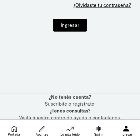
¿Olvidaste tu contraseña?
Ingresar
¿No tenés cuenta?
Suscribite
o
registrate
.
¿Tenés consultas?
Visitá nuestro
centro de ayuda
o
contactanos
.
Portada
Apuntes
Lo más leído
Ingresar
Radio