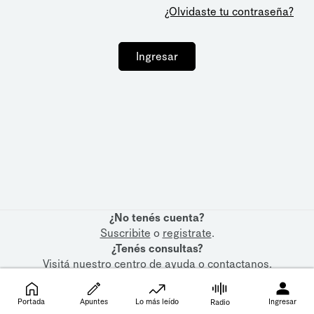
¿Olvidaste tu contraseña?
Ingresar
¿No tenés cuenta?
Suscribite
o
registrate
.
¿Tenés consultas?
Visitá nuestro
centro de ayuda
o
contactanos
.
Portada
Apuntes
Lo más leído
Ingresar
Radio