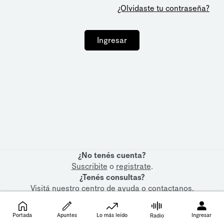
¿Olvidaste tu contraseña?
Ingresar
¿No tenés cuenta?
Suscribite
o
registrate
.
¿Tenés consultas?
Visitá nuestro
centro de ayuda
o
contactanos
.
Portada
Apuntes
Lo más leído
Ingresar
Radio