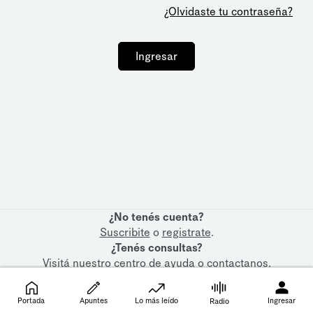
¿Olvidaste tu contraseña?
Ingresar
¿No tenés cuenta?
Suscribite
o
registrate
.
¿Tenés consultas?
Visitá nuestro
centro de ayuda
o
contactanos
.
Portada
Apuntes
Lo más leído
Ingresar
Radio