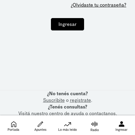
¿Olvidaste tu contraseña?
Ingresar
¿No tenés cuenta?
Suscribite
o
registrate
.
¿Tenés consultas?
Visitá nuestro
centro de ayuda
o
contactanos
.
Portada
Apuntes
Lo más leído
Ingresar
Radio