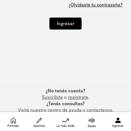
¿Olvidaste tu contraseña?
Ingresar
¿No tenés cuenta?
Suscribite
o
registrate
.
¿Tenés consultas?
Visitá nuestro
centro de ayuda
o
contactanos
.
Portada
Apuntes
Lo más leído
Ingresar
Radio