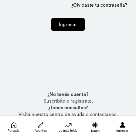
¿Olvidaste tu contraseña?
Ingresar
¿No tenés cuenta?
Suscribite
o
registrate
.
¿Tenés consultas?
Visitá nuestro
centro de ayuda
o
contactanos
.
Portada
Apuntes
Lo más leído
Ingresar
Radio