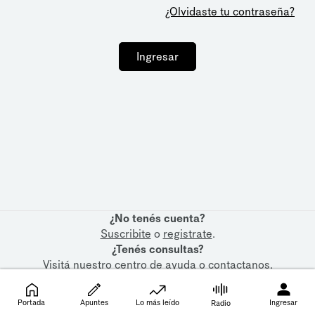
¿Olvidaste tu contraseña?
Ingresar
¿No tenés cuenta?
Suscribite
o
registrate
.
¿Tenés consultas?
Visitá nuestro
centro de ayuda
o
contactanos
.
Portada
Apuntes
Lo más leído
Ingresar
Radio