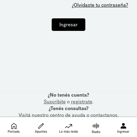
¿Olvidaste tu contraseña?
Ingresar
¿No tenés cuenta?
Suscribite
o
registrate
.
¿Tenés consultas?
Visitá nuestro
centro de ayuda
o
contactanos
.
Portada
Apuntes
Lo más leído
Ingresar
Radio