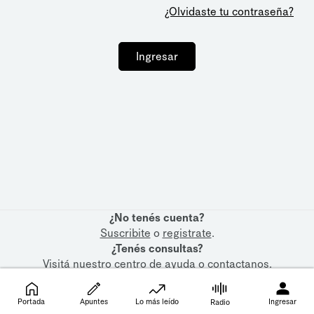
¿Olvidaste tu contraseña?
Ingresar
¿No tenés cuenta?
Suscribite
o
registrate
.
¿Tenés consultas?
Visitá nuestro
centro de ayuda
o
contactanos
.
Portada
Apuntes
Lo más leído
Ingresar
Radio