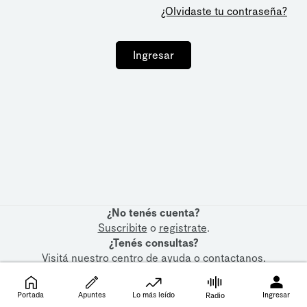
¿Olvidaste tu contraseña?
Ingresar
¿No tenés cuenta?
Suscribite
o
registrate
.
¿Tenés consultas?
Visitá nuestro
centro de ayuda
o
contactanos
.
Portada
Apuntes
Lo más leído
Ingresar
Radio