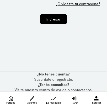
¿Olvidaste tu contraseña?
Ingresar
¿No tenés cuenta?
Suscribite
o
registrate
.
¿Tenés consultas?
Visitá nuestro
centro de ayuda
o
contactanos
.
Portada
Apuntes
Lo más leído
Ingresar
Radio