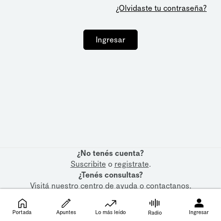
¿Olvidaste tu contraseña?
Ingresar
¿No tenés cuenta?
Suscribite
o
registrate
.
¿Tenés consultas?
Visitá nuestro
centro de ayuda
o
contactanos
.
Portada
Apuntes
Lo más leído
Ingresar
Radio