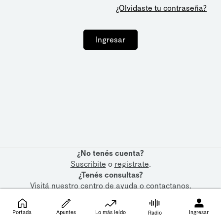
¿Olvidaste tu contraseña?
Ingresar
¿No tenés cuenta?
Suscribite
o
registrate
.
¿Tenés consultas?
Visitá nuestro
centro de ayuda
o
contactanos
.
Portada
Apuntes
Lo más leído
Ingresar
Radio