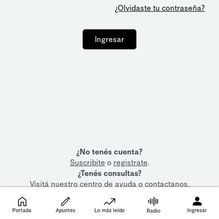
¿Olvidaste tu contraseña?
Ingresar
¿No tenés cuenta?
Suscribite
o
registrate
.
¿Tenés consultas?
Visitá nuestro
centro de ayuda
o
contactanos
.
Portada
Apuntes
Lo más leído
Ingresar
Radio