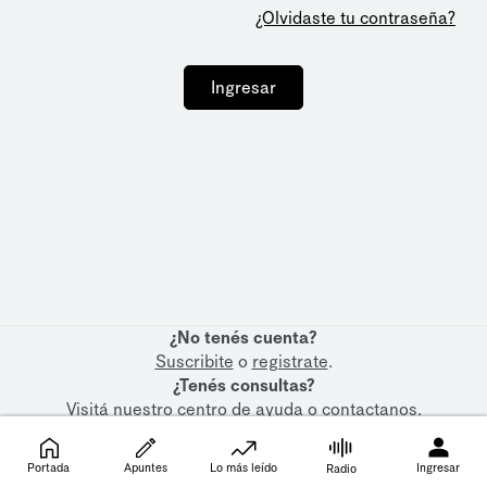
¿Olvidaste tu contraseña?
Ingresar
¿No tenés cuenta?
Suscribite
o
registrate
.
¿Tenés consultas?
Visitá nuestro
centro de ayuda
o
contactanos
.
Portada
Apuntes
Lo más leído
Ingresar
Radio