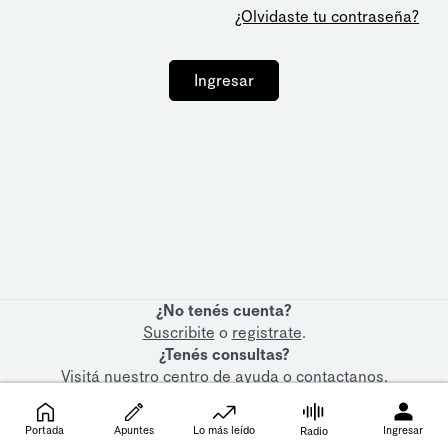
¿Olvidaste tu contraseña?
Ingresar
¿No tenés cuenta?
Suscribite
o
registrate
.
¿Tenés consultas?
Visitá nuestro
centro de ayuda
o
contactanos
.
Portada
Apuntes
Lo más leído
Ingresar
Radio