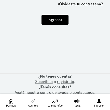
¿Olvidaste tu contraseña?
Ingresar
¿No tenés cuenta?
Suscribite
o
registrate
.
¿Tenés consultas?
Visitá nuestro
centro de ayuda
o
contactanos
.
Portada
Apuntes
Lo más leído
Ingresar
Radio