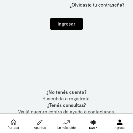
¿Olvidaste tu contraseña?
Ingresar
¿No tenés cuenta?
Suscribite
o
registrate
.
¿Tenés consultas?
Visitá nuestro
centro de ayuda
o
contactanos
.
Portada
Apuntes
Lo más leído
Ingresar
Radio