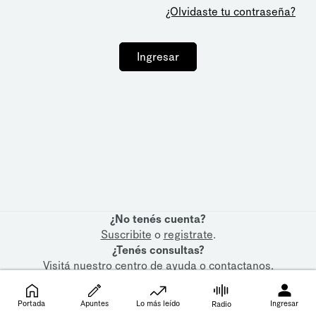
¿Olvidaste tu contraseña?
Ingresar
¿No tenés cuenta?
Suscribite
o
registrate
.
¿Tenés consultas?
Visitá nuestro
centro de ayuda
o
contactanos
.
Portada
Apuntes
Lo más leído
Ingresar
Radio