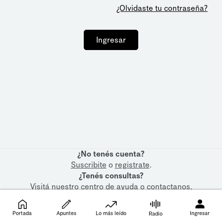
¿Olvidaste tu contraseña?
Ingresar
¿No tenés cuenta?
Suscribite
o
registrate
.
¿Tenés consultas?
Visitá nuestro
centro de ayuda
o
contactanos
.
Portada
Apuntes
Lo más leído
Ingresar
Radio