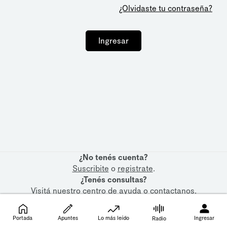
¿Olvidaste tu contraseña?
Ingresar
¿No tenés cuenta?
Suscribite
o
registrate
.
¿Tenés consultas?
Visitá nuestro
centro de ayuda
o
contactanos
.
Portada
Apuntes
Lo más leído
Ingresar
Radio