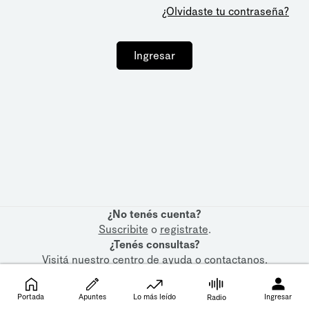
¿Olvidaste tu contraseña?
Ingresar
¿No tenés cuenta?
Suscribite
o
registrate
.
¿Tenés consultas?
Visitá nuestro
centro de ayuda
o
contactanos
.
Portada
Apuntes
Lo más leído
Ingresar
Radio