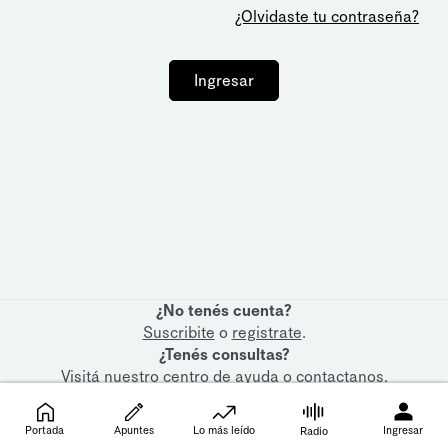
¿Olvidaste tu contraseña?
Ingresar
¿No tenés cuenta?
Suscribite
o
registrate
.
¿Tenés consultas?
Visitá nuestro
centro de ayuda
o
contactanos
.
Portada
Apuntes
Lo más leído
Ingresar
Radio