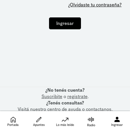
¿Olvidaste tu contraseña?
Ingresar
¿No tenés cuenta?
Suscribite
o
registrate
.
¿Tenés consultas?
Visitá nuestro
centro de ayuda
o
contactanos
.
Portada
Apuntes
Lo más leído
Ingresar
Radio