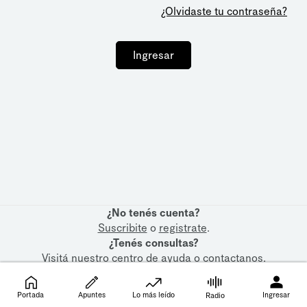
¿Olvidaste tu contraseña?
Ingresar
¿No tenés cuenta?
Suscribite
o
registrate
.
¿Tenés consultas?
Visitá nuestro
centro de ayuda
o
contactanos
.
Portada
Apuntes
Lo más leído
Ingresar
Radio