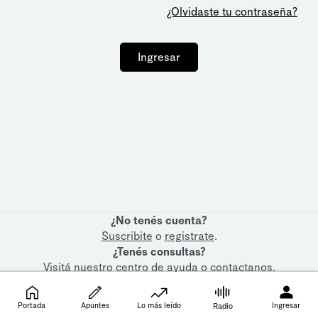
¿Olvidaste tu contraseña?
Ingresar
¿No tenés cuenta?
Suscribite
o
registrate
.
¿Tenés consultas?
Visitá nuestro
centro de ayuda
o
contactanos
.
Portada
Apuntes
Lo más leído
Ingresar
Radio