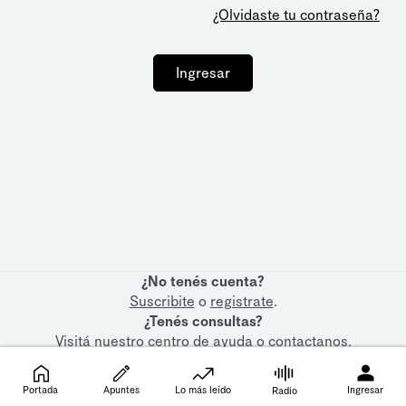
¿Olvidaste tu contraseña?
Ingresar
¿No tenés cuenta?
Suscribite
o
registrate
.
¿Tenés consultas?
Visitá nuestro
centro de ayuda
o
contactanos
.
Portada
Apuntes
Lo más leído
Ingresar
Radio