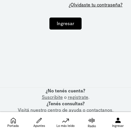
¿Olvidaste tu contraseña?
Ingresar
¿No tenés cuenta?
Suscribite
o
registrate
.
¿Tenés consultas?
Visitá nuestro
centro de ayuda
o
contactanos
.
Portada
Apuntes
Lo más leído
Ingresar
Radio