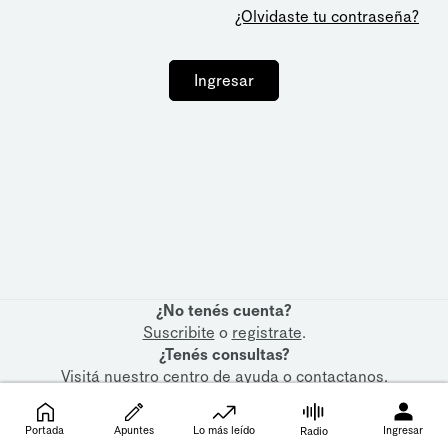
¿Olvidaste tu contraseña?
Ingresar
¿No tenés cuenta?
Suscribite
o
registrate
.
¿Tenés consultas?
Visitá nuestro
centro de ayuda
o
contactanos
.
Portada
Apuntes
Lo más leído
Ingresar
Radio