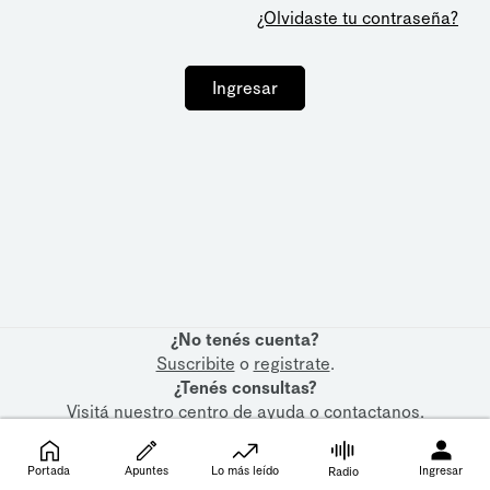
¿Olvidaste tu contraseña?
Ingresar
¿No tenés cuenta?
Suscribite
o
registrate
.
¿Tenés consultas?
Visitá nuestro
centro de ayuda
o
contactanos
.
Portada
Apuntes
Lo más leído
Ingresar
Radio