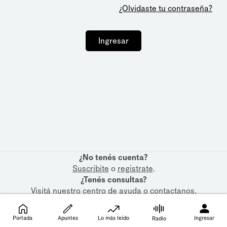
¿Olvidaste tu contraseña?
Ingresar
¿No tenés cuenta?
Suscribite
o
registrate
.
¿Tenés consultas?
Visitá nuestro
centro de ayuda
o
contactanos
.
Portada
Apuntes
Lo más leído
Ingresar
Radio