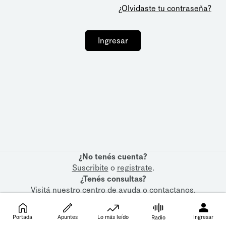
¿Olvidaste tu contraseña?
Ingresar
¿No tenés cuenta?
Suscribite
o
registrate
.
¿Tenés consultas?
Visitá nuestro
centro de ayuda
o
contactanos
.
Portada
Apuntes
Lo más leído
Ingresar
Radio